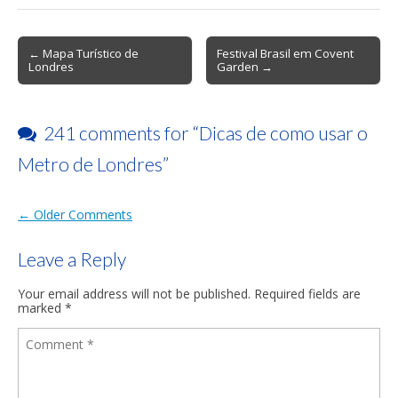
Post
← Mapa Turístico de
Festival Brasil em Covent
Londres
Garden →
navigation
241 comments for “
Dicas de como usar o
Metro de Londres
”
Comment
navigation
← Older Comments
Leave a Reply
Your email address will not be published.
Required fields are
marked
*