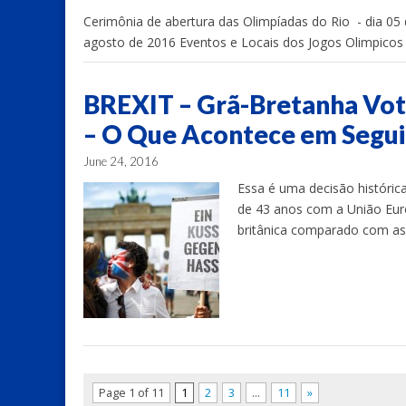
Cerimônia de abertura das Olimpíadas do Rio - dia 05
agosto de 2016 Eventos e Locais dos Jogos Olimpicos -
BREXIT – Grã-Bretanha Voto
– O Que Acontece em Segu
June 24, 2016
Essa é uma decisão históric
de 43 anos com a União Eur
britânica comparado com as 
Page 1 of 11
1
2
3
…
11
»