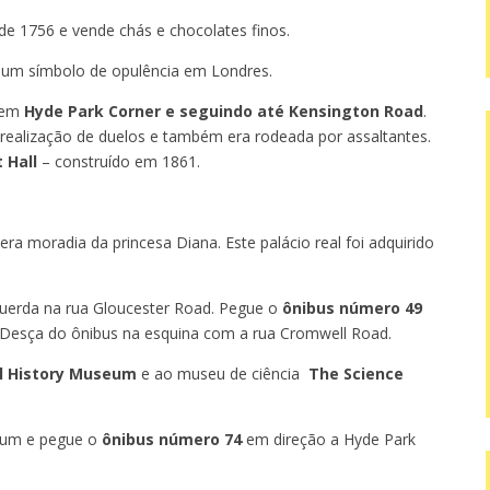
sde 1756 e vende chás e chocolates finos.
 um símbolo de opulência em Londres.
o em
Hyde Park Corner e seguindo até Kensington Road
.
 realização de duelos e também era rodeada por assaltantes.
 Hall
– construído em 1861.
 era moradia da princesa Diana. Este palácio real foi adquirido
squerda na rua Gloucester Road. Pegue o
ônibus número 49
 Desça do ônibus na esquina com a rua Cromwell Road.
l History Museum
e ao museu de ciência
The Science
seum e pegue o
ônibus número 74
em direção a Hyde Park