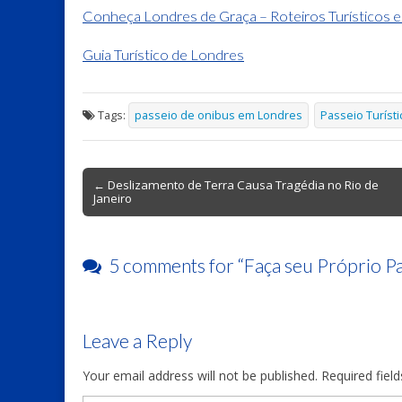
Conheça Londres de Graça – Roteiros Turísticos 
Guia Turístico de Londres
Tags:
passeio de onibus em Londres
Passeio Turísti
Post
← Deslizamento de Terra Causa Tragédia no Rio de
Janeiro
navigation
5 comments for “
Faça seu Próprio P
Leave a Reply
Your email address will not be published.
Required fiel