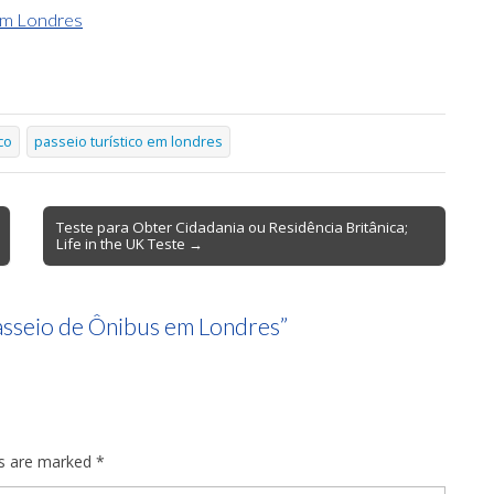
em Londres
co
passeio turístico em londres
Teste para Obter Cidadania ou Residência Britânica;
Life in the UK Teste →
asseio de Ônibus em Londres
”
ds are marked
*