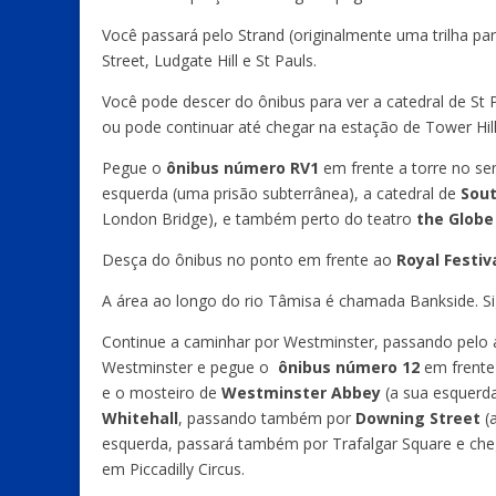
Você passará pelo Strand (originalmente uma trilha par
Street, Ludgate Hill e St Pauls.
Você pode descer do ônibus para ver a catedral de St 
ou pode continuar até chegar na estação de Tower Hill
Pegue o
ônibus número RV1
em frente a torre no sen
esquerda (uma prisão subterrânea), a catedral de
Sou
London Bridge), e também perto do teatro
the Globe
Desça do ônibus no ponto em frente ao
Royal Festiva
A área ao longo do rio Tâmisa é chamada Bankside. S
Continue a caminhar por Westminster, passando pelo 
Westminster e pegue o
ônibus número 12
em frente 
e o mosteiro de
Westminster Abbey
(a sua esquerd
Whitehall
, passando também por
Downing Street
(
esquerda, passará também por Trafalgar Square e chega
em Piccadilly Circus.