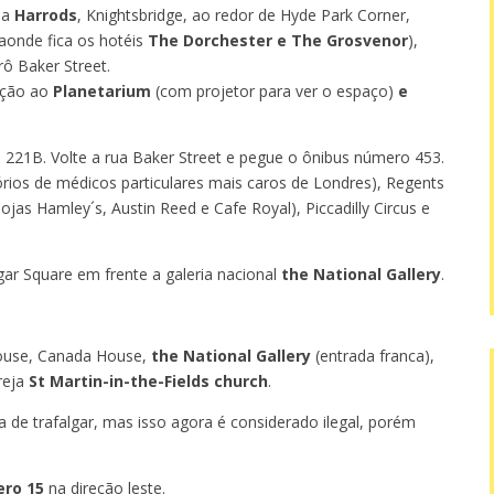
ja
Harrods
, Knightsbridge, ao redor de Hyde Park Corner,
aonde fica os hotéis
The Dorchester e The Grosvenor
),
ô Baker Street.
reção ao
Planetarium
(com projetor para ver o espaço)
e
221B. Volte a rua Baker Street e pegue o ônibus número 453.
rios de médicos particulares mais caros de Londres), Regents
ojas Hamley´s, Austin Reed e Cafe Royal), Piccadilly Circus e
ar Square em frente a galeria nacional
the National Gallery
.
House, Canada House,
the National Gallery
(entrada franca),
reja
St Martin-in-the-Fields church
.
de trafalgar, mas isso agora é considerado ilegal, porém
ro 15
na direção leste.