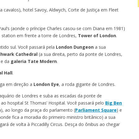
a cavalos), hotel Savoy, Aldwych, Corte de Justiça em Fleet
Paul’s (aonde o príncipe Charles casou-se com Diana em 1981)
 station em frente a torre de Londres,
Tower of London
.
tido sul. Você passará pela
London Dungeon
a sua
thwark Cathedral
(a sua direita, perto da ponte de Londres,
e da
galeria Tate Modern
.
l Hall
.
iga em direção a
London Eye
, a roda gigante de Londres.
aquário de Londres e suba as escadas da ponte de
ao hospital St Thomas’ Hospital. Você passará pelo
Big Ben
a), ao longo da praça do parlamento (
Parliament Square
) e
aonde fica a moradia do primeiro ministro britânico) a sua
rá de volta à Piccadilly Circus. Desça do ônibus ao chegar