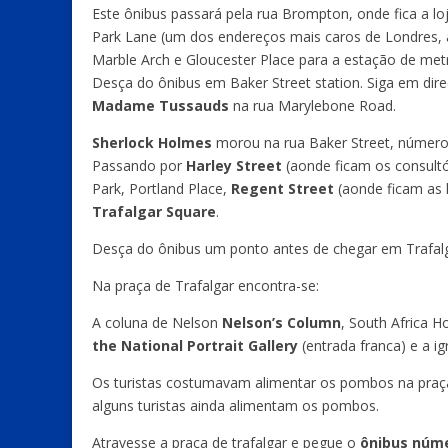
Este ônibus passará pela rua Brompton, onde fica a lo
Park Lane (um dos endereços mais caros de Londres, 
Marble Arch e Gloucester Place para a estação de metr
Desça do ônibus em Baker Street station. Siga em di
Madame Tussauds
na rua Marylebone Road.
Sherlock Holmes
morou na rua Baker Street, número 
Passando por
Harley Street
(aonde ficam os consultó
Park, Portland Place,
Regent Street
(aonde ficam as l
Trafalgar Square
.
Desça do ônibus um ponto antes de chegar em Trafalg
Na praça de Trafalgar encontra-se:
A coluna de Nelson
Nelson’s Column
, South Africa 
the National Portrait Gallery
(entrada franca) e a ig
Os turistas costumavam alimentar os pombos na praça 
alguns turistas ainda alimentam os pombos.
Atravesse a praça de trafalgar e pegue o
ônibus núme