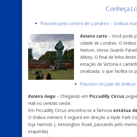
Conheça Lo
Passeio pelo centro de Londres – ônibus nú
Roteiro curto
– Você pode pe
cidade de Londres. O ônibus
Nelson, Horse Guards Parad
Abbey. O final de linha des
estação de Victoria e camin
sinalizada, o que facilita os 
Passeio circular de ônibus
Roteiro longo
– Chegando em
Piccadilly Circus
pegu
Hall no sentido oeste.
Em Piccadilly Circus encontra-se a famosa
estátua d
O ônibus número 9 seguirá em direção a Hyde Park Corne
loja Harrods ), Kensington Road, passando pelo memoria
esquerda).