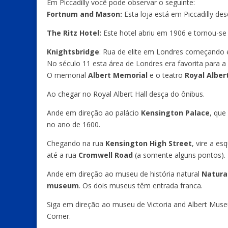
Em Piccadilly você pode observar o seguinte:
Fortnum and Mason:
Esta loja está em Piccadilly de
The Ritz Hotel:
Este hotel abriu em 1906 e tornou-se
Knightsbridge
: Rua de elite em Londres começand
No século 11 esta área de Londres era favorita para a
O memorial
Albert Memorial
e o teatro
Royal Albert
Ao chegar no Royal Albert Hall desça do ônibus.
Ande em direção ao palácio
Kensington Palace
, que
no ano de 1600.
Chegando na rua
Kensington High Street
, vire a e
até a rua
Cromwell Road
(a somente alguns pontos).
Ande em direção ao museu de história natural
Natura
museum
. Os dois museus têm entrada franca.
Siga em direção ao museu de Victoria and Albert Mu
Corner.