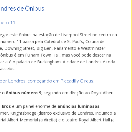
ndres de Ônibus
mero 11
gar este ônibus na estação de Liverpool Street no centro da
 número 11 passa pela Catedral de St Paul’s, Coluna de
e, Downing Street, Big Ben, Parlamento e Westminster
te ônibus é em Fulham Town Hall, mas você pode descer na
har até o palacio de Buckingham. A cidade de Londres é toda
passeios.
 por Londres, começando em Piccadilly Circus.
e o
ônibus número 9
, seguindo em direção ao Royal Albert
e Eros
e um painel enorme de
anúncios luminosos
.
r, Knightsbridge (distrito exclusivo de Londres, incluindo a
l Albert Memorial (a direita) e o teatro Royal Albert Hall (a